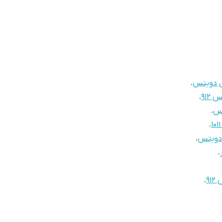
 دویتس
،
912
،
س
،
،
دویتس
،
،
91
،