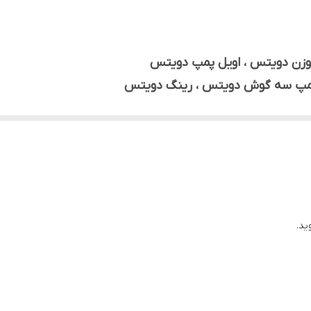
تون ، گیت سوپاپ ، واشر سرسیلند دویتس
DEUTZ
: 912 , 913 
ید.