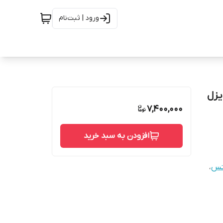
ورود | ثبت‌نام
 دیزل
7,400,000
افزودن به سبد خرید
یتس
،