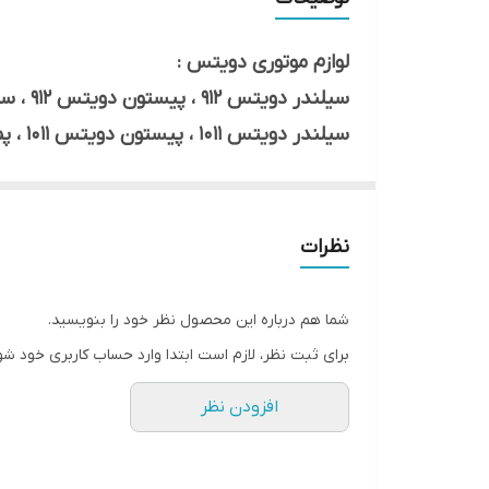
لوازم موتوری دویتس :
سیلندر دویتس 912 ، پیستون دویتس 912 ، سوزن دویتس ، اویل پمپ دویتس
سیلندر دویتس 1011 ، پیستون دویتس 1011 ، پمپ سه گوش دویتس ، رینگ دویتس
سوپاپ دو و هوا دویتس ، یاتاقان ، بوش شا
, 914 , 1011 , 1013 , 1015 , 2011 , 2012 , 2013 , 2015
نظرات
شما هم درباره این محصول نظر خود را بنویسید.
برای ثبت نظر، لازم است ابتدا وارد حساب کاربری خود شو
افزودن نظر