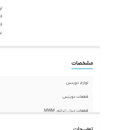
لو
ق
قط
نو
مشخصات
لوازم دویتس
قطعات دویتس
قطعات دیزل ژنراتور MWM
نو
توضیحات