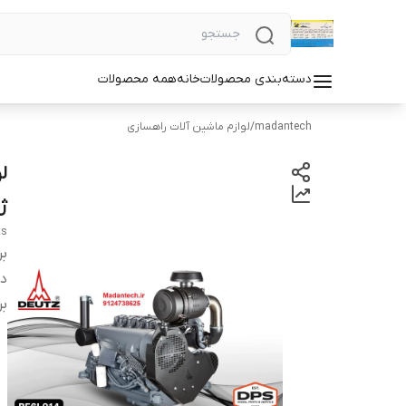
دسته‌بندی محصولات
خانه
همه محصولات
madantech
/
لوازم ماشین آلات راهسازی
ژن
ts
بر
دس
بر