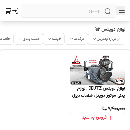
لوازم دویتس 912
پربازدیدترین
برندها
قیمت
دسته‌بندی
فقط م
لوازم دویتس DEUTZ ، لوازم
یدکی موتور دویتز ، قطعات دیزل
ژنراتور MWM
7,400,000
افزودن به سبد