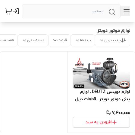
لوازم موتور دویتز
جدیدترین
برندها
قیمت
دسته‌بندی
فقط محص
لوازم دویتس DEUTZ ، لوازم
یدکی موتور دویتز ، قطعات دیزل
ژنراتور MWM
7,400,000
افزودن به سبد