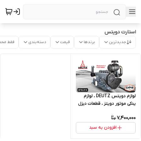
استارت دویتس
جدیدترین
برندها
قیمت
دسته‌بندی
فقط محص
لوازم دویتس DEUTZ ، لوازم
یدکی موتور دویتز ، قطعات دیزل
ژنراتور MWM
7,400,000
افزودن به سبد