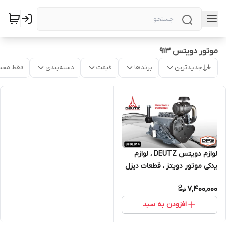
موتور دویتس 913
جدیدترین
برندها
قیمت
دسته‌بندی
فقط محص
لوازم دویتس DEUTZ ، لوازم
یدکی موتور دویتز ، قطعات دیزل
ژنراتور MWM
7,400,000
افزودن به سبد