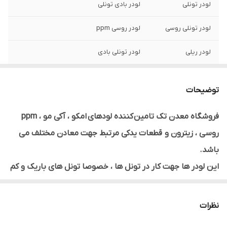
لودر تونلی
لودر بادی تونلی
لودر تونلی روسی
لودر روسی ppm
لودر ریلی
لودر تونلی بادی
لودر خاک بر سر
لودر معدنی
توضیحات
قطعات گیربکس
استاتور ایرموتور لودر تونلی
لودر تونلی
فروشگاه معدن تک تامین کننده لودهای امکو ، آکی مو ، ppm
روسی ، زیترون و قطعات یدکی مرتبط جهت معادن مختلف می
پوسته ایرموتور
ولو کنترل لودر تونلی
لودر تونلی
باشد.
این لودر ها جهت کار در تونل ها ، خصوصا تونل های باریک و کم
نو
لودر تونلی روسی
ارتفاع مثل تونل های معادن و یا تونل های انتقال و دسترسی
لودر زیرزمینی
لودر تاپ هد
طراحی شده اند و با توجه به کار این دستگاه که با هوای فشرده
نظرات
کار می کند دارای مکانیزمی بسیار ساده ولی کارآمدند .