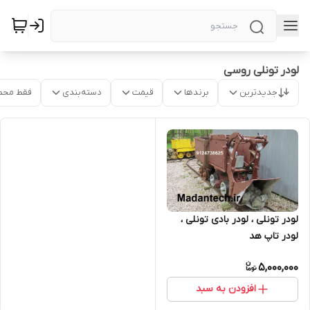
لودر تونلی روسی
جدیدترین
برندها
قیمت
دسته‌بندی
فقط محص
لودر تونلی ، لودر بادی تونلی ،
لودر تاپ هد
5,000,000
افزودن به سبد