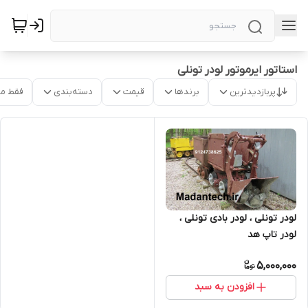
استاتور ایرموتور لودر تونلی
پربازدیدترین
برندها
قیمت
دسته‌بندی
فقط م
لودر تونلی ، لودر بادی تونلی ،
لودر تاپ هد
5,000,000
افزودن به سبد