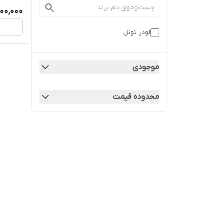
00,000
لودر تونل
موجودی
محدوده قیمت