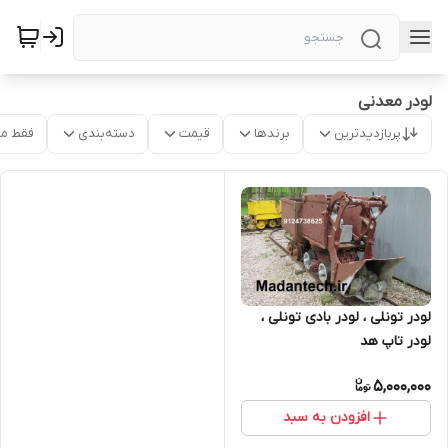
لودر معدنی
پربازدیدترین
برندها
قیمت
دسته‌بندی
فقط م
لودر تونلی ، لودر بادی تونلی ،
لودر تاپ هد
5,000,000
افزودن به سبد