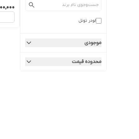
00,000
لودر تونل
موجودی
محدوده قیمت