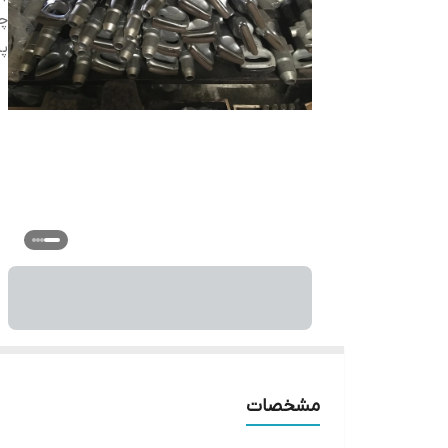
چ
پیک
مشخصات