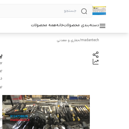
دسته‌بندی محصولات
خانه
همه محصولات
madantech
/
حفاری و معدنی
پیک
er
بر
دس
بر
چک
پیک