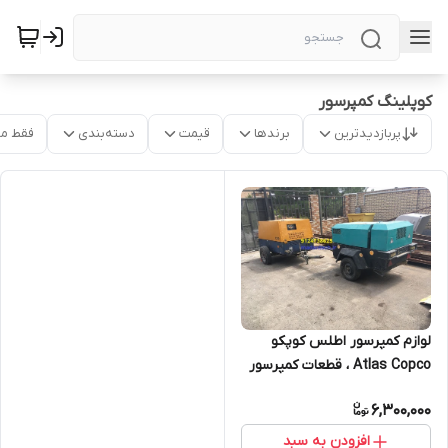
کوپلینگ کمپرسور
پربازدیدترین
برندها
قیمت
دسته‌بندی
فقط م
لوازم کمپرسور اطلس کوپکو
Atlas Copco ، قطعات کمپرسور
اینگرسولرند Ingersollrand
6,300,000
افزودن به سبد