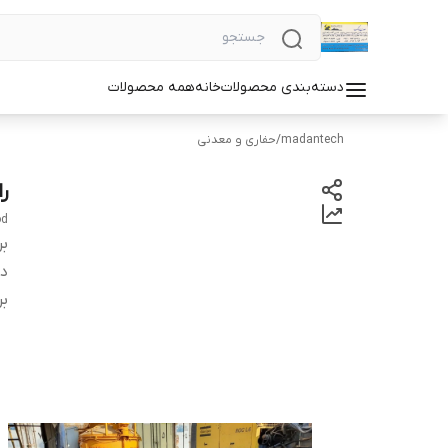
دسته‌بندی محصولات
خانه
همه محصولات
madantech
/
حفاری و معدنی
راد 
od
بر
دس
بر