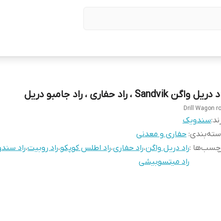
دریل واگن Sandvik ، راد حفاری ، راد جامبو دریل
Drill Wagon r
ند:
سندویک
ته‌بندی
:
حفاری و معدنی
چسب‌ها :
راد دریل واگن
،
راد حفاری
،
راد اطلس کوپکو
،
راد روبیت
،
راد سند
راد میتسوبیشی