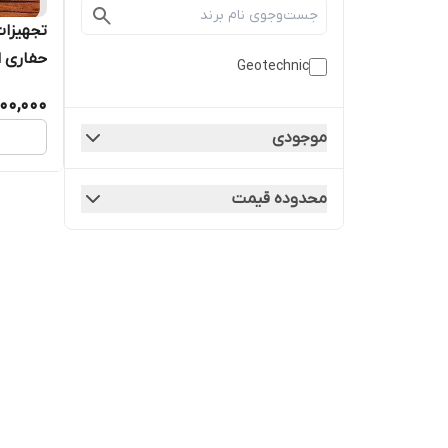
تجهیزات
حفاری ا
Geotechnic
00,000
موجودی
محدوده قیمت