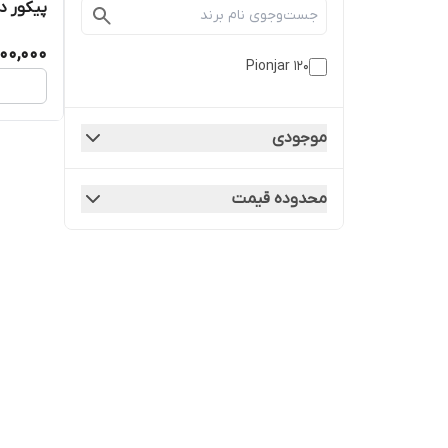
پیکور دو ک
00,000
Pionjar 120
موجودی
محدوده قیمت