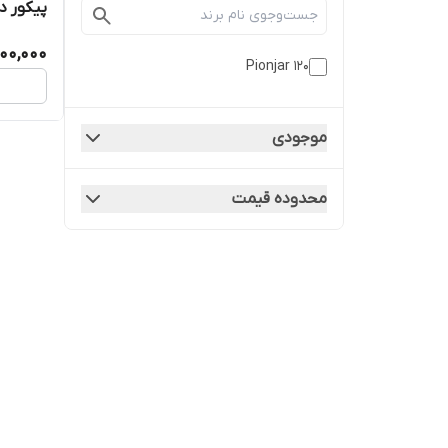
پیکور دو ک
00,000
Pionjar 120
موجودی
محدوده قیمت