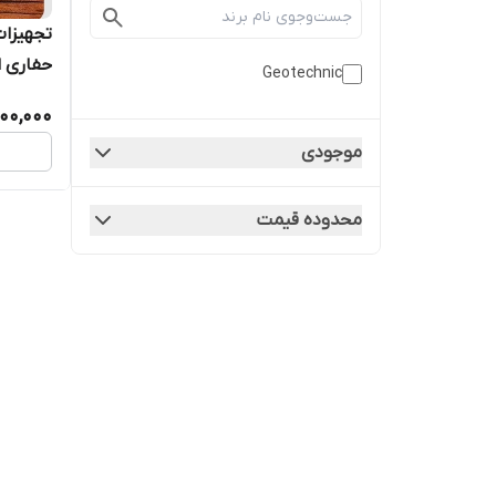
تجهیزات
حفاری ا
Geotechnic
00,000
موجودی
محدوده قیمت