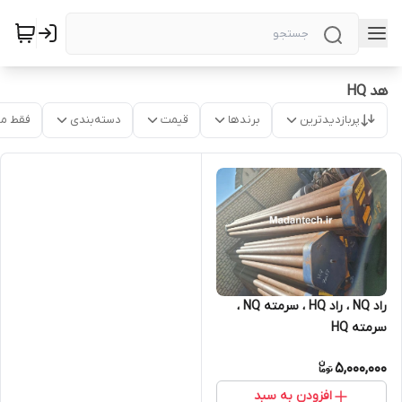
هد HQ
پربازدیدترین
برندها
قیمت
دسته‌بندی
فقط م
راد NQ ، راد HQ ، سرمته NQ ،
سرمته HQ
5,000,000
افزودن به سبد