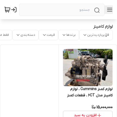
لوازم کامینز
پربازدیدترین
برندها
قیمت
دسته‌بندی
فقط م
لوازم کمنز Cummins ، لوازم
کامینز مدل 6CT ، قطعات کمنز
KTA19
15,000,000
افزودن به سبد