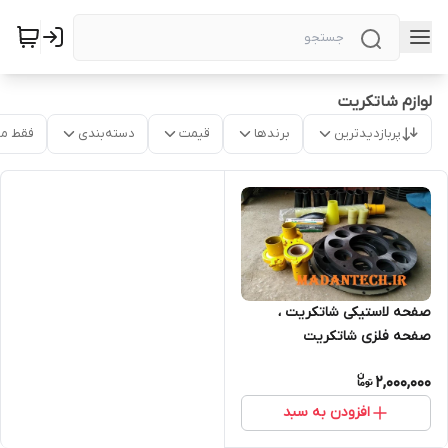
لوازم شاتکریت
پربازدیدترین
برندها
قیمت
دسته‌بندی
فقط م
صفحه لاستیکی شاتکریت ،
صفحه فلزی شاتکریت
T263.T260
2,000,000
افزودن به سبد