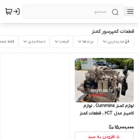
قطعات کمپرسور کمنز
جدیدترین
برندها
قیمت
دسته‌بندی
فقط محص
لوازم کمنز Cummins ، لوازم
کامینز مدل 6CT ، قطعات کمنز
KTA19
15,000,000
افزودن به سبد