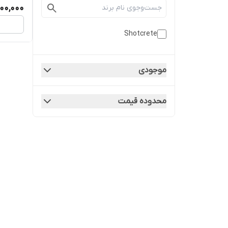
000,000
Shotcrete
موجودی
محدوده قیمت