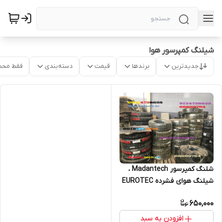
شیلنگ کمپرسور هوا
جدیدترین
برندها
قیمت
دسته‌بندی
فقط محص
شلنگ کمپرسور Madantech ،
شیلنگ هوای فشرده EUROTEC
، شلنگ شاتکریت
650,000
افزودن به سبد