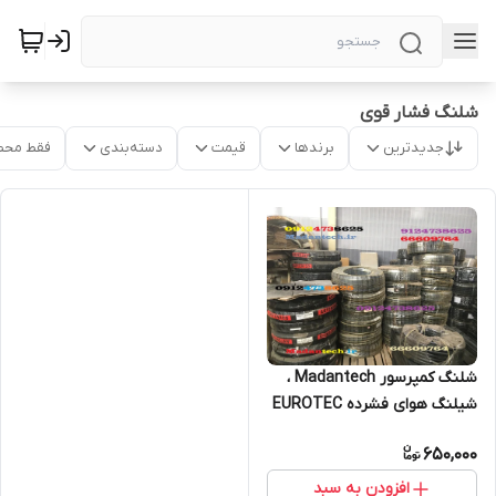
شلنگ فشار قوی
جدیدترین
برندها
قیمت
دسته‌بندی
فقط محص
شلنگ کمپرسور Madantech ،
شیلنگ هوای فشرده EUROTEC
، شلنگ شاتکریت
650,000
افزودن به سبد