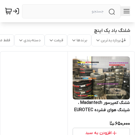
شلنگ باد یک اینچ
پربازدیدترین
برندها
قیمت
دسته‌بندی
فقط م
شلنگ کمپرسور Madantech ،
شیلنگ هوای فشرده EUROTEC
، شلنگ شاتکریت
650,000
افزودن به سبد