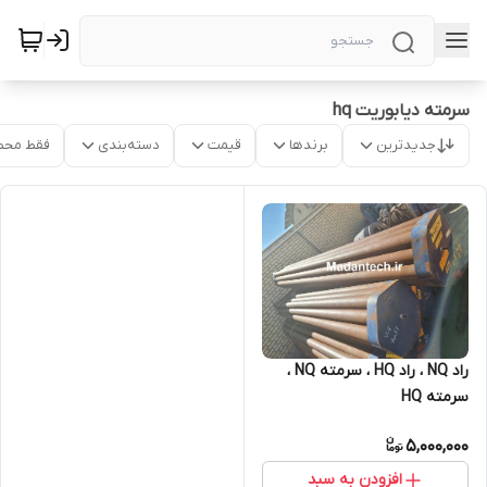
سرمته دیابوریت hq
جدیدترین
برندها
قیمت
دسته‌بندی
فقط محص
راد NQ ، راد HQ ، سرمته NQ ،
سرمته HQ
5,000,000
افزودن به سبد