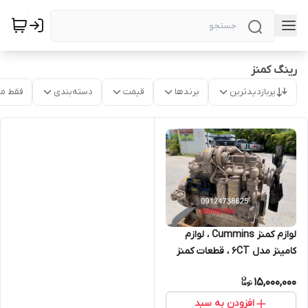
رینگ کمنز
پربازدیدترین
برندها
قیمت
دسته‌بندی
فقط م
لوازم کمنز Cummins ، لوازم
کامینز مدل 6CT ، قطعات کمنز
KTA19
15,000,000
افزودن به سبد