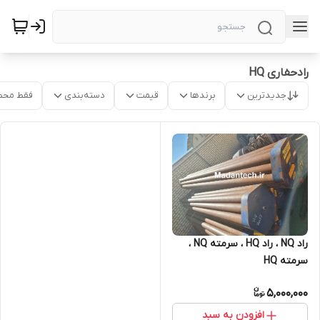
رادحفاری HQ
جدیدترین
برندها
قیمت
دسته‌بندی
فقط محص
راد NQ ، راد HQ ، سرمته NQ ،
سرمته HQ
5,000,000
افزودن به سبد