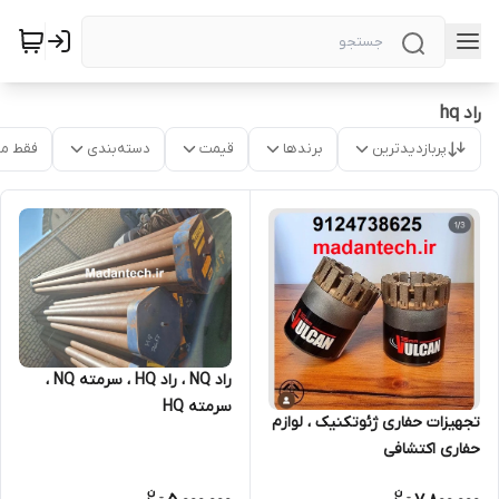
راد hq
پربازدیدترین
برندها
قیمت
دسته‌بندی
فقط م
راد NQ ، راد HQ ، سرمته NQ ،
سرمته HQ
تجهیزات حفاری ژئوتکنیک ، لوازم
حفاری اکتشافی