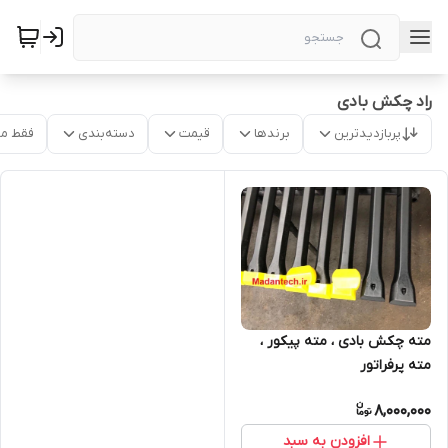
راد چکش بادی
پربازدیدترین
برندها
قیمت
دسته‌بندی
فقط م
مته چکش بادی ، مته پیکور ،
مته پرفراتور
8,000,000
افزودن به سبد