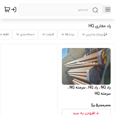
راد حفاری HQ
پربازدیدترین
برندها
قیمت
دسته‌بندی
فقط م
راد NQ ، راد HQ ، سرمته NQ ،
سرمته HQ
5,000,000
افزودن به سبد