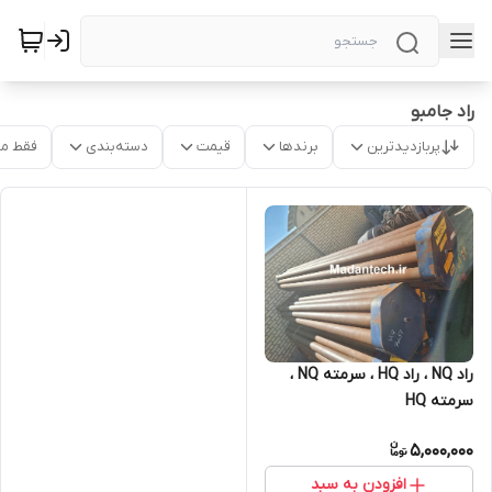
راد جامبو
پربازدیدترین
برندها
قیمت
دسته‌بندی
فقط م
راد NQ ، راد HQ ، سرمته NQ ،
سرمته HQ
5,000,000
افزودن به سبد