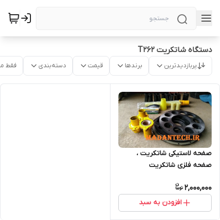
دستگاه شاتکریت T262
پربازدیدترین
برندها
قیمت
دسته‌بندی
فقط م
صفحه لاستیکی شاتکریت ،
صفحه فلزی شاتکریت
T263.T260
2,000,000
افزودن به سبد