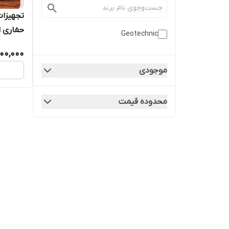
تجهیزات
حفاری ا
Geotechnic
00,000
موجودی
محدوده قیمت