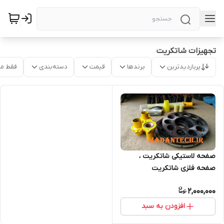
تجهیزات شاتکریت
پربازدیدترین
برندها
قیمت
دسته‌بندی
فقط م
صفحه لاستیکی شاتکریت ،
صفحه فلزی شاتکریت
T263.T260
2,000,000
افزودن به سبد