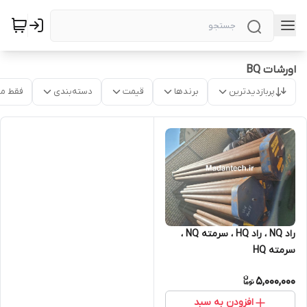
اورشات BQ
پربازدیدترین
برندها
قیمت
دسته‌بندی
فقط م
راد NQ ، راد HQ ، سرمته NQ ،
سرمته HQ
5,000,000
افزودن به سبد