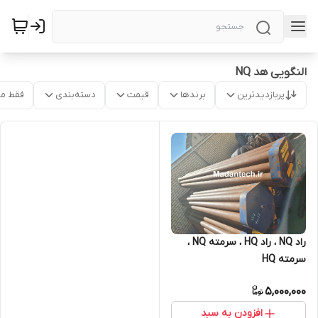
النگویی هد NQ
پربازدیدترین
برندها
قیمت
دسته‌بندی
فقط م
راد NQ ، راد HQ ، سرمته NQ ،
سرمته HQ
5,000,000
افزودن به سبد