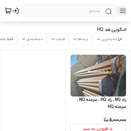
النگویی هد HQ
جدیدترین
برندها
قیمت
دسته‌بندی
فقط محص
راد NQ ، راد HQ ، سرمته NQ ،
سرمته HQ
5,000,000
افزودن به سبد