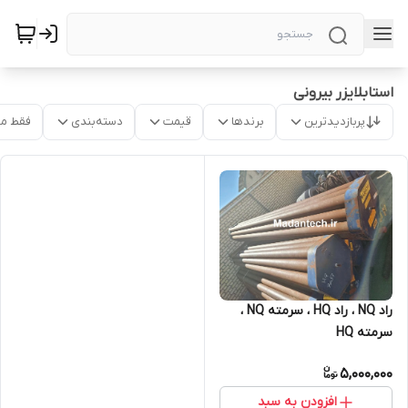
استابلایزر بیرونی
پربازدیدترین
برندها
قیمت
دسته‌بندی
فقط م
راد NQ ، راد HQ ، سرمته NQ ،
سرمته HQ
5,000,000
افزودن به سبد