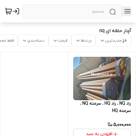
آچار حلقه ای nq
جدیدترین
برندها
قیمت
دسته‌بندی
فقط محص
راد NQ ، راد HQ ، سرمته NQ ،
سرمته HQ
5,000,000
افزودن به سبد