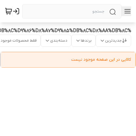
%D9%85%D8%AA%D9%87%20%D8%AF%DB%8C%D9%86%D8%A7%D9%85%DB%8C%D8%AA%DB%8C
جدیدترین
برندها
دسته‌بندی
فقط محصولات موجود
کالایی در این صفحه موجود نیست