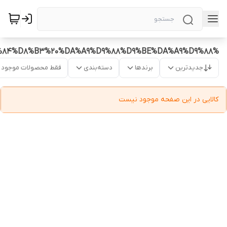
%D9%81%DB%8C%D9%84%D8%AA%D8%B1%20%D8%B3%D9%BE%D8%B1%D8%A7%D8%AA%D9%88%D8%B1%20%D8%A7%D8%B7%D9%84%D8%B3%20%DA%A9%D9%88%D9%BE%DA%A9%D9%88
جدیدترین
برندها
دسته‌بندی
فقط محصولات موجود
کالایی در این صفحه موجود نیست