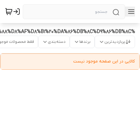
%D8%AA%D9%88%D8%B1%D8%A8%DB%8C%D9%86%20%D9%84%D9%88%D8%AF%D8%B1%20%DA%86%DB%8C%D9%86%DB%8C
پربازدیدترین
برندها
دسته‌بندی
فقط محصولات موجو
کالایی در این صفحه موجود نیست