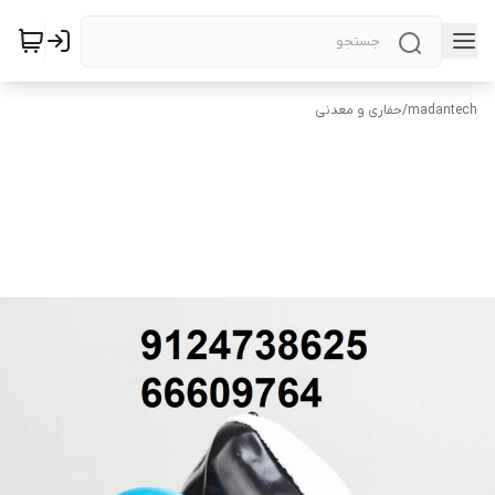
madantech
/
حفاری و معدنی