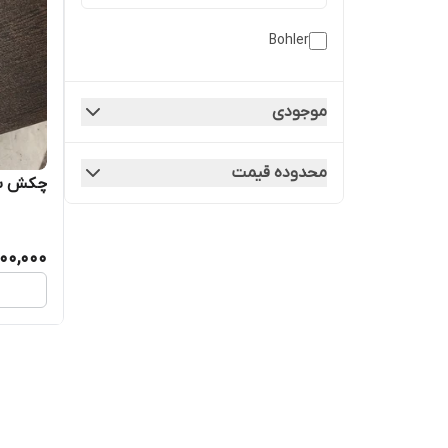
Bohler
موجودی
محدوده قیمت
چکش بادی 7 کیلویی 
500,000