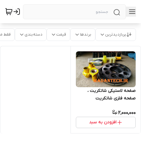
پربازدیدترین
برندها
قیمت
دسته‌بندی
فقط م
صفحه لاستیکی شاتکریت ،
صفحه فلزی شاتکریت
T263.T260
2,000,000
افزودن به سبد